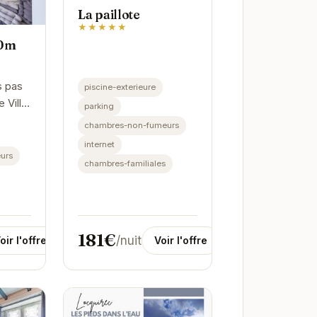
La paillote
★★★★★
50m
s pas
piscine-exterieure
e Villa
parking
paix
chambres-non-fumeurs
cances
internet
son
urs
chambres-familiales
181€
/nuit
oir l'offre
Voir l'offre