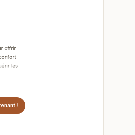
 offrir
confort
érir les
enant !