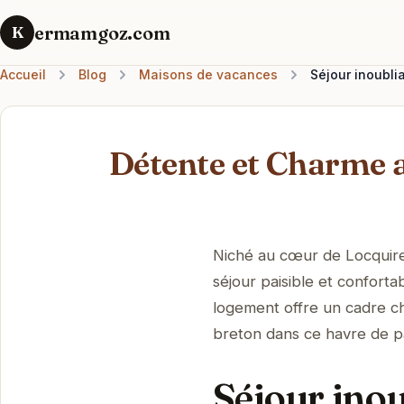
ermamgoz.com
K
Accueil
Blog
Maisons de vacances
Séjour inoubli
Détente et Charme 
Niché au cœur de Locquir
séjour paisible et conforta
logement offre un cadre 
breton dans ce havre de pa
Séjour inou