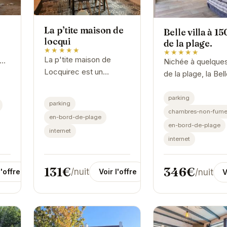
La p’tite maison de
Belle villa à 1
locqui
de la plage.
★★★★★
★★★★★
La p'tite maison de
Nichée à quelque
Locquirec est un
de la plage, la Bell
véritable joyau breton.
 et
offre un havre de 
Son emplacement
e.
idéal pour des va
parking
parking
privilégié à proximité de
ts
relaxantes. Avec 
chambres-non-fume
en-bord-de-plage
la plage et des
emplacement
en-bord-de-plage
internet
commerces locaux en
privilégié,...
internet
fait...
131€
346€
/nuit
/nuit
l'offre
Voir l'offre
V