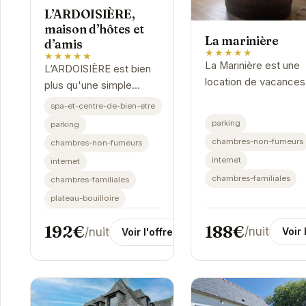
L’ARDOISIÈRE,
maison d’hôtes et
La marinière
d’amis
★★★★★
★★★★★
La Marinière est une
L’ARDOISIÈRE est bien
location de vacances
plus qu'une simple
idéale pour ceux qui
maison d'hôtes ; c'est
spa-et-centre-de-bien-etre
recherchent le calme
une invitation à la
parking
parking
l'authenticité bretonn
détente et à la
chambres-non-fumeurs
chambres-non-fumeurs
Avec ses équipemen
découverte. Son
internet
internet
modernes et...
emplacement
chambres-familiales
chambres-familiales
privilégié...
plateau-bouilloire
188€
192€
/nuit
/nuit
Voir 
Voir l'offre