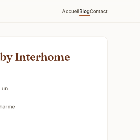
Accueil
Blog
Contact
 by Interhome
 un
charme