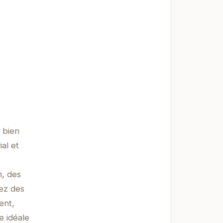
 bien
al et
n, des
éez des
ent,
e idéale