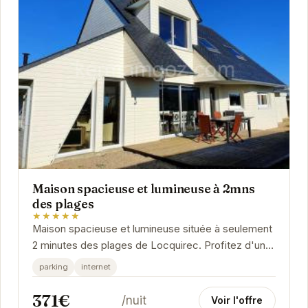
Maison spacieuse et lumineuse à 2mns
des plages
★★★★★
Maison spacieuse et lumineuse située à seulement
2 minutes des plages de Locquirec. Profitez d'un
séjour relaxant dans un cadre idéal pour des...
parking
internet
371€
/nuit
Voir l'offre