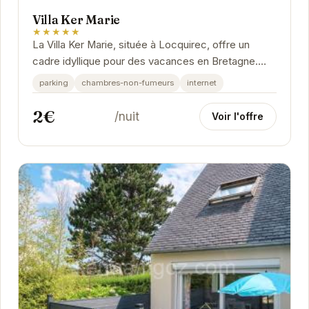
Villa Ker Marie
★★★★★
La Villa Ker Marie, située à Locquirec, offre un
cadre idyllique pour des vacances en Bretagne.
Avec une note exceptionnelle de 9/10 basée sur...
parking
chambres-non-fumeurs
internet
2€
/nuit
Voir l'offre