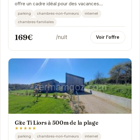
offre un cadre idéal pour des vacances
inoubliables. Profitez du confort et du calme de cet
parking
chambres-non-fumeurs
internet
hébergement...
chambres-familiales
169€
/nuit
Voir l'offre
Gite Ti Liors à 500m de la plage
★★★★★
parking
chambres-non-fumeurs
internet