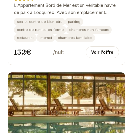
L'Appartement Bord de Mer est un véritable havre
de paix à Locquirec. Avec son emplacement
privilégié près du port, il offre un accès facile...
spa-et-centre-de-bien-etre
parking
centre-de-remise-en-forme
chambres-non-fumeurs
restaurant
internet
chambres-familiales
132€
/nuit
Voir l'offre