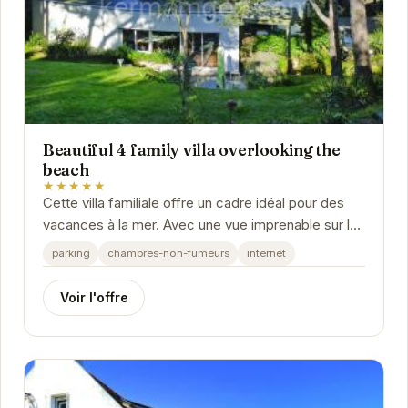
Beautiful 4 family villa overlooking the
beach
★★★★★
Cette villa familiale offre un cadre idéal pour des
vacances à la mer. Avec une vue imprenable sur la
plage, vous pourrez profiter de moments de...
parking
chambres-non-fumeurs
internet
Voir l'offre