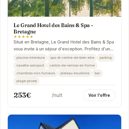
Le Grand Hotel des Bains & Spa -
Bretagne
★★★★★
Situé en Bretagne, Le Grand Hotel des Bains & Spa
vous invite à un séjour d'exception. Profitez d'un
moment de détente dans notre spa, savourez...
piscine-interieure
spa-et-centre-de-bien-etre
parking
navette-aeroport
centre-de-remise-en-forme
chambres-non-fumeurs
plateau-bouilloire
bar
plage-privee
253€
/nuit
Voir l'offre