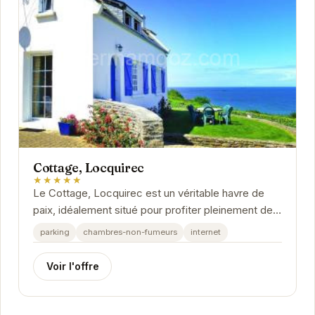
Cottage, Locquirec
★★★★★
Le Cottage, Locquirec est un véritable havre de
paix, idéalement situé pour profiter pleinement des
charmes de la Bretagne. Avec un accès facile...
parking
chambres-non-fumeurs
internet
Voir l'offre