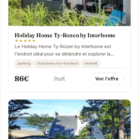
Holiday Home Ty-Rozen by Interhome
★★★★★
Le Holiday Home Ty-Rozen by Interhome est
l'endroit idéal pour se détendre et explorer la
beauté de la Bretagne. Avec ses équipements
parking
chambres-non-fumeurs
internet
modernes et...
86€
/nuit
Voir l'offre