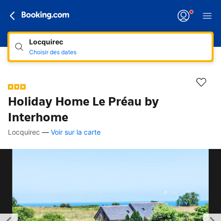
Locquirec
Choisir des dates
Holiday Home Le Préau by
Interhome
Locquirec
—
Voir sur la carte
Accès rapides
Aller à la description
Aller aux équipements
Aller aux hébergements
Aller aux conditions