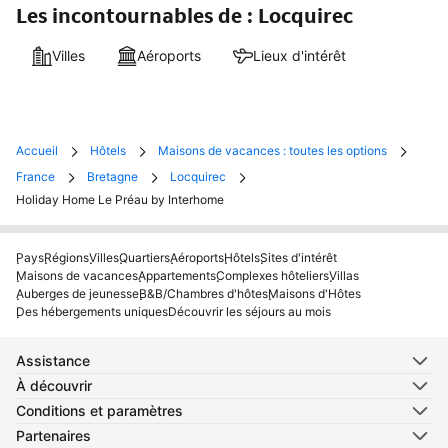
Les incontournables de : Locquirec
Villes
Aéroports
Lieux d'intérêt
Accueil
Hôtels
Maisons de vacances : toutes les options
France
Bretagne
Locquirec
Holiday Home Le Préau by Interhome
Pays
Régions
Villes
Quartiers
Aéroports
Hôtels
Sites d'intérêt
Maisons de vacances
Appartements
Complexes hôteliers
Villas
Auberges de jeunesse
B&B/Chambres d'hôtes
Maisons d'Hôtes
Des hébergements uniques
Découvrir les séjours au mois
Assistance
À découvrir
Conditions et paramètres
Partenaires