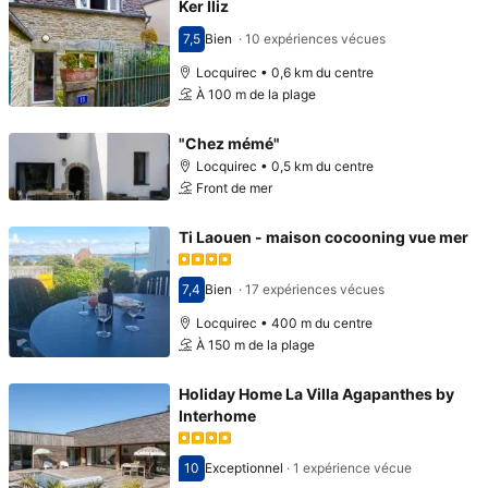
Ker Iliz
7,5
Bien
·
10 expériences vécues
Avec une note de 7,5
Locquirec • 0,6 km du centre
À 100 m de la plage
"Chez mémé"
Locquirec • 0,5 km du centre
Front de mer
Ti Laouen - maison cocooning vue mer
7,4
Bien
·
17 expériences vécues
Avec une note de 7,4
Locquirec • 400 m du centre
À 150 m de la plage
Holiday Home La Villa Agapanthes by
Interhome
10
Exceptionnel
·
1 expérience vécue
Avec une note de 10