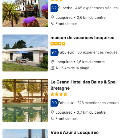
8,7
Superbe
·
445 expériences vécues
Avec une note de 8,7
Locquirec • 0,6 km du centre
Front de mer
maison de vacances locquirec
9,4
Fabuleux
·
80 expériences vécues
Avec une note de 9,4
Locquirec • 1,6 km du centre
À 1,5 km de la plage
Le Grand Hotel des Bains & Spa -
Bretagne
9,0
Fabuleux
·
528 expériences vécues
Avec une note de 9,0
Locquirec • 0,7 km du centre
Front de mer
Vue d’Azur à Locquirec