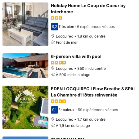
Holiday Home Le Coup de Coeur by
Interhome
8,2
Très bien
·
6 expériences vécues
Avec une note de 8,2
Locquirec • 1,8 km du centre
Front de mer
6-person villa with pool
Locquirec • 350 m du centre
À 500 m de la plage
EDEN LOCQUIREC l Flow Breathe & SPA l
La Chambre d'Hôtes réinventée
9,1
Fabuleux
·
59 expériences vécues
Avec une note de 9,1
Locquirec • 1,7 km du centre
À 1,9 km de la plage