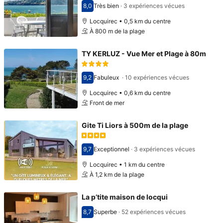
8,0
Très bien
·
3 expériences vécues
Avec une note de 8,0
Locquirec • 0,5 km du centre
À 800 m de la plage
TY KERLUZ - Vue Mer et Plage à 80m
9,2
Fabuleux
·
10 expériences vécues
Avec une note de 9,2
Locquirec • 0,6 km du centre
Front de mer
Gite Ti Liors à 500m de la plage
9,7
Exceptionnel
·
3 expériences vécues
Avec une note de 9,7
Locquirec • 1 km du centre
À 1,2 km de la plage
La p’tite maison de locqui
8,7
Superbe
·
52 expériences vécues
Avec une note de 8,7