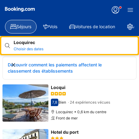
Séjours
Vols
Voitures de location
At
Locquirec
Choisir des dates
Découvrir comment les paiements affectent le
classement des établissements
Locqui
7,8
Bien
·
24 expériences vécues
Avec une note de 7,8
Locquirec • 0,6 km du centre
Front de mer
Hotel du port