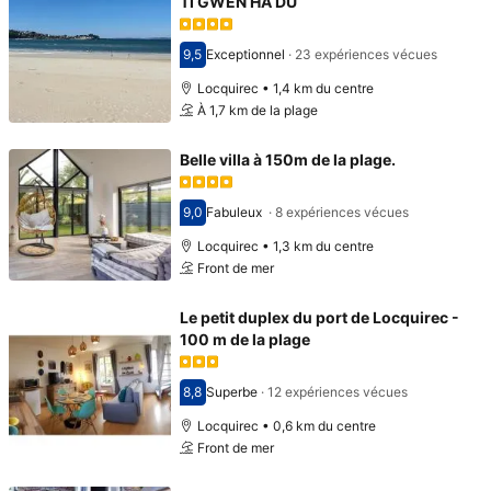
TI GWEN HA DU
9,5
Exceptionnel
·
23 expériences vécues
Avec une note de 9,5
Locquirec • 1,4 km du centre
À 1,7 km de la plage
Belle villa à 150m de la plage.
9,0
Fabuleux
·
8 expériences vécues
Avec une note de 9,0
Locquirec • 1,3 km du centre
Front de mer
Le petit duplex du port de Locquirec -
100 m de la plage
8,8
Superbe
·
12 expériences vécues
Avec une note de 8,8
Locquirec • 0,6 km du centre
Front de mer