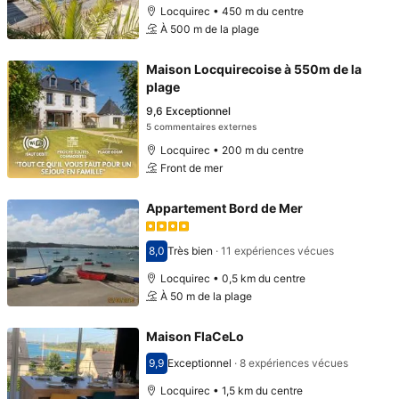
Locquirec • 450 m du centre
À 500 m de la plage
Maison Locquirecoise à 550m de la
plage
9,6
Exceptionnel
5 commentaires externes
Locquirec • 200 m du centre
Front de mer
Appartement Bord de Mer
8,0
Très bien
·
11 expériences vécues
Avec une note de 8,0
Locquirec • 0,5 km du centre
À 50 m de la plage
Maison FlaCeLo
9,9
Exceptionnel
·
8 expériences vécues
Avec une note de 9,9
Locquirec • 1,5 km du centre