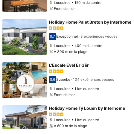
Locquirec • 150 m du centre
Front de mer
Holiday Home Palet Breton by Interhome
9,7
Exceptionnel
·
3 expériences vécues
Avec une note de 9,7
Locquirec • 400 m du centre
À 300 m de la plage
L'Escale Evel Er Gêr
8,6
Superbe
·
104 expériences vécues
Avec une note de 8,6
Locquirec • 1 km du centre
Front de mer
Holiday Home Ty Louen by Interhome
Locquirec • 1 km du centre
À 600 m de la plage