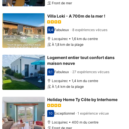
Front de mer
Villa Loki - A 700m de la mer !
9,4
Fabuleux
·
8 expériences vécues
Avec une note de 9,4
Locquirec • 1,6 km du centre
À 1,8 km de la plage
Logement entier tout confort dans
maison neuve
9,1
Fabuleux
·
27 expériences vécues
Avec une note de 9,1
Locquirec • 1,4 km du centre
À 1,4 km de la plage
Holiday Home Ty Côte by Interhome
10
Exceptionnel
·
1 expérience vécue
Avec une note de 10
Locquirec • 400 m du centre
Front de mer