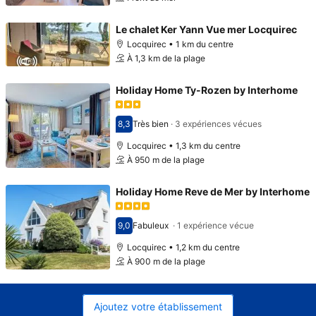
Le chalet Ker Yann Vue mer Locquirec
Locquirec • 1 km du centre
À 1,3 km de la plage
Holiday Home Ty-Rozen by Interhome
8,3
Très bien
·
3 expériences vécues
Avec une note de 8,3
Locquirec • 1,3 km du centre
À 950 m de la plage
Holiday Home Reve de Mer by Interhome
9,0
Fabuleux
·
1 expérience vécue
Avec une note de 9,0
Locquirec • 1,2 km du centre
À 900 m de la plage
Ajoutez votre établissement