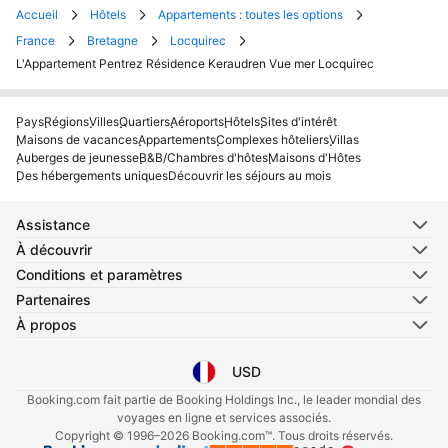
Accueil
Hôtels
Appartements : toutes les options
France
Bretagne
Locquirec
L'Appartement Pentrez Résidence Keraudren Vue mer Locquirec
Pays
Régions
Villes
Quartiers
Aéroports
Hôtels
Sites d'intérêt
Maisons de vacances
Appartements
Complexes hôteliers
Villas
Auberges de jeunesse
B&B/Chambres d'hôtes
Maisons d'Hôtes
Des hébergements uniques
Découvrir les séjours au mois
Assistance
À découvrir
Conditions et paramètres
Partenaires
À propos
USD
Sélectionnez votre langue
Sélectionnez votre devise
Booking.com fait partie de Booking Holdings Inc., le leader mondial des
voyages en ligne et services associés.
Copyright © 1996–2026 Booking.com™. Tous droits réservés.