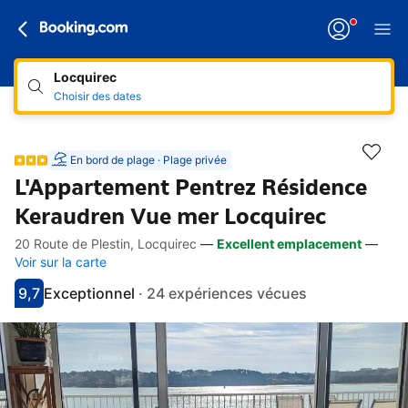
Locquirec
Choisir des dates
En bord de plage · Plage privée
L'Appartement Pentrez Résidence
Keraudren Vue mer Locquirec
20 Route de Plestin, Locquirec
—
Excellent emplacement
—
Accès rapides
Aller à la description
Aller aux équipements
Aller aux hébergements
Aller aux conditions
Voir sur la carte
9,7
Exceptionnel
·
24 expériences vécues
Avec une note de 9.7
exceptionnel