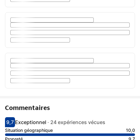
Commentaires
9,7
Exceptionnel
·
24 expériences vécues
Avec une note de 9.7
exceptionnel
Situation géographique
10,0
Propreté
9,7