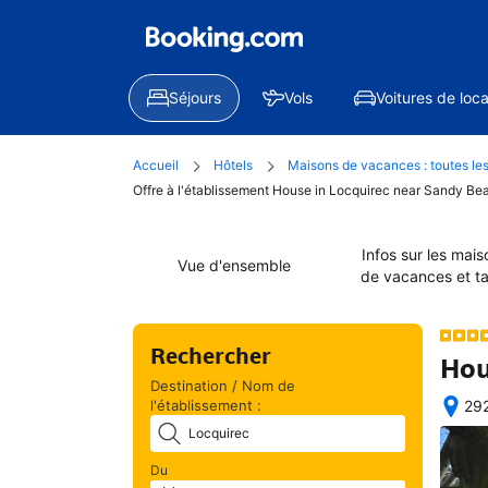
Séjours
Vols
Voitures de loca
Accueil
Hôtels
Maisons de vacances : toutes les
Offre à l'établissement House in Locquirec near Sandy Be
Infos sur les mais
Vue d'ensemble
de vacances et ta
Rechercher
Hou
Destination / Nom de
l'établissement :
292
Une
fois 
votr
Du