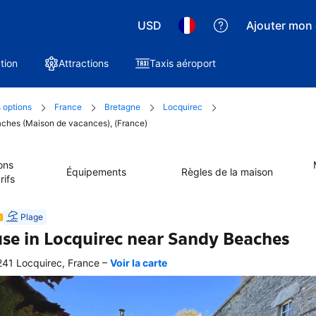
USD
Ajouter mon 
tion
Attractions
Taxis aéroport
 options
France
Bretagne
Locquirec
aches (Maison de vacances), (France)
ons
Équipements
Règles de la maison
rifs
Plage
se in Locquirec near Sandy Beaches
–
41 Locquirec, France
Voir la carte
 
e 