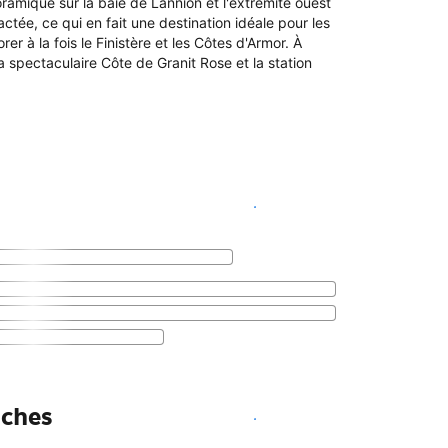
ramique sur la baie de Lannion et l'extrémité ouest
ée, ce qui en fait une destination idéale pour les
r à la fois le Finistère et les Côtes d'Armor. À
la spectaculaire Côte de Granit Rose et la station
Voir les disponibilités
aches
Voir les disponibilités