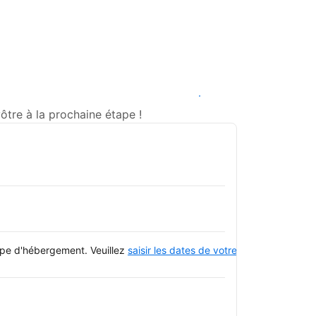
Voir les disponibilités
tre à la prochaine étape !
type d'hébergement. Veuillez
saisir les dates de votre séjour
et consulte