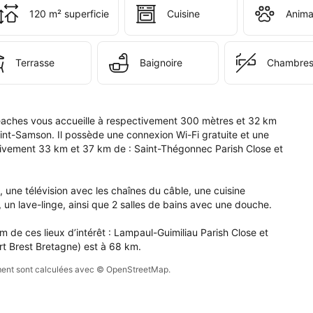
 
120 m² superficie
Cuisine
Anima
s 
e 
pte.
Terrasse
Baignoire
Chambres
aches vous accueille à respectivement 300 mètres et 32 km 
Saint-Samson. Il possède une connexion Wi-Fi gratuite et une 
ivement 33 km et 37 km de : Saint-Thégonnec Parish Close et 
e télévision avec les chaînes du câble, une cuisine 
 un lave-linge, ainsi que 2 salles de bains avec une douche.

de ces lieux d’intérêt : Lampaul-Guimiliau Parish Close et 
rt Brest Bretagne) est à 68 km.
sement sont calculées avec © OpenStreetMap.