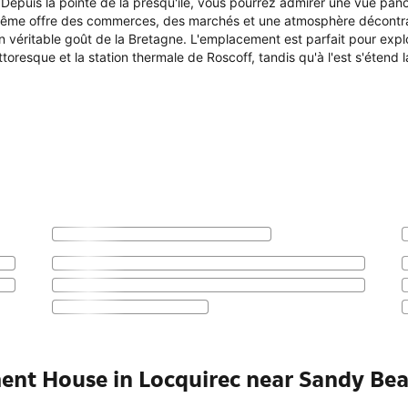
epuis la pointe de la presqu'île, vous pourrez admirer une vue pano
-même offre des commerces, des marchés et une atmosphère décontract
un véritable goût de la Bretagne. L'emplacement est parfait pour explore
ittoresque et la station thermale de Roscoff, tandis qu'à l'est s'étend 
ment House in Locquirec near Sandy Be