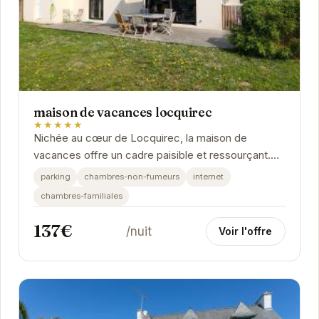
maison de vacances locquirec
★★★★★
Nichée au cœur de Locquirec, la maison de
vacances offre un cadre paisible et ressourçant.
Ses espaces de vie confortables et lumineux
parking
chambres-non-fumeurs
internet
sont...
chambres-familiales
137€
/nuit
Voir l'offre