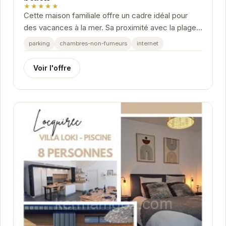
★★★★★
Cette maison familiale offre un cadre idéal pour
des vacances à la mer. Sa proximité avec la plage,
son confort et ses équipements modernes vous...
parking
chambres-non-fumeurs
internet
Voir l'offre