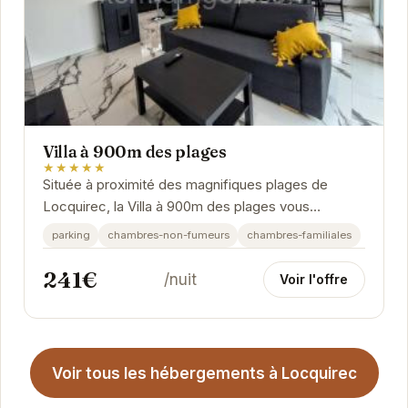
Villa à 900m des plages
★★★★★
Située à proximité des magnifiques plages de
Locquirec, la Villa à 900m des plages vous
accueille pour un séjour relaxant et ressourçant.
parking
chambres-non-fumeurs
chambres-familiales
241€
/nuit
Voir l'offre
Voir tous les hébergements à Locquirec