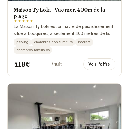
Maison Ty Loki - Vue mer, 400m de la
plage
★★★★★
La Maison Ty Loki est un havre de paix idéalement
situé à Locquirec, à seulement 400 mètres de la
plage. Offrant une vue magnifique sur la mer,...
parking
chambres-non-fumeurs
internet
chambres-familiales
418€
/nuit
Voir l'offre