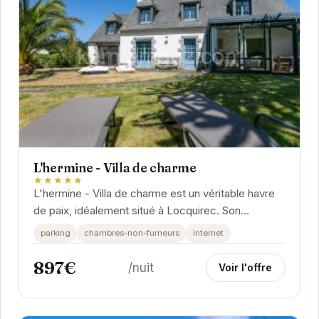
L'hermine - Villa de charme
★★★★★
L'hermine - Villa de charme est un véritable havre
de paix, idéalement situé à Locquirec. Son
ambiance chaleureuse et ses équipements
parking
chambres-non-fumeurs
internet
modernes...
897€
/nuit
Voir l'offre