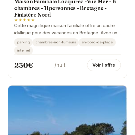
Maison Familiale Locquirec -Vue Mer - 6
chambres - 11personnes - Bretagne -
Finistère Nord
★★★★★
Cette magnifique maison familiale offre un cadre
idyllique pour des vacances en Bretagne. Avec une
vue imprenable sur la mer, un accès direct à la...
parking
chambres-non-fumeurs
en-bord-de-plage
internet
230€
/nuit
Voir l'offre