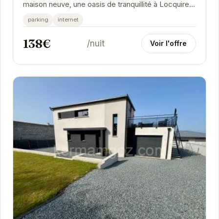
maison neuve, une oasis de tranquillité à Locquirec.
Cette maison neuve offre un espace de vie...
parking
internet
138€
/nuit
Voir l'offre