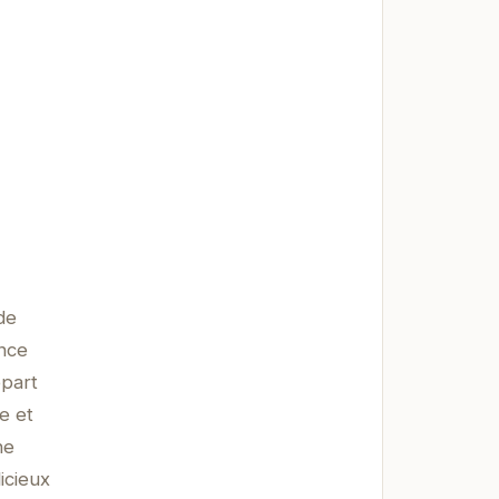
de
ence
épart
e et
ne
icieux