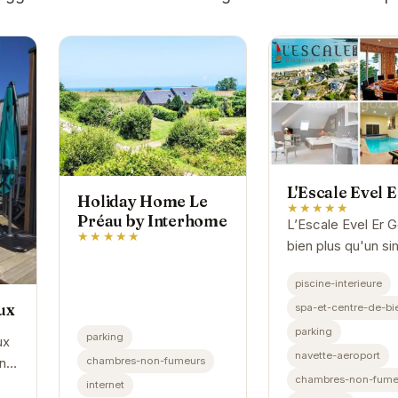
L'Escale Evel 
Holiday Home Le
★★★★★
Préau by Interhome
L’Escale Evel Er G
★★★★★
bien plus qu'un si
hôtel ; c'est une
piscine-interieure
invitation à la dét
ux
spa-et-centre-de-bi
au ressourcement
emplacement privi
parking
parking
ux
à...
navette-aeroport
chambres-non-fumeurs
une
chambres-non-fume
et
internet