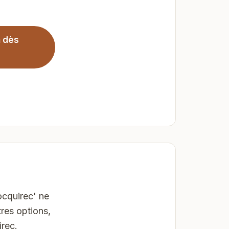
h dès
cquirec' ne
res options,
rec.