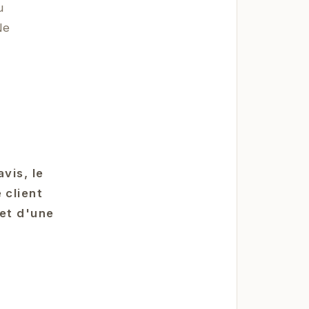
u
Ne
vis, le
 client
 et d'une