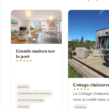
Grande maison sur
le port
★★★★★
Cottage chaleure
parking
★★★★★
Le Cottage Chaleure
chambres-non-fumeurs
vous accueille dans 
en-bord-de-plage
ambiance conviviale 
internet
parking