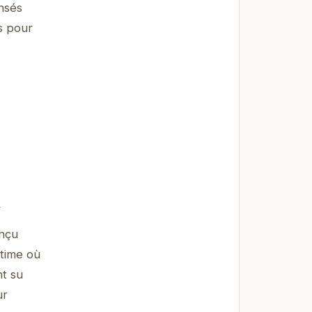
nsés
s pour
h
onçu
ntime où
nt su
ur