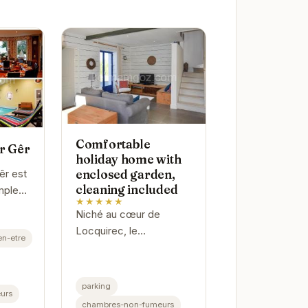
Comfortable
Er Gêr
holiday home with
enclosed garden,
êr est
cleaning included
mple
★★★★★
Niché au cœur de
ente et
Locquirec, le
en-etre
. Son
Comfortable holiday
légié
home with enclosed
garden, cleaning
parking
urs
included offre un havre
chambres-non-fumeurs