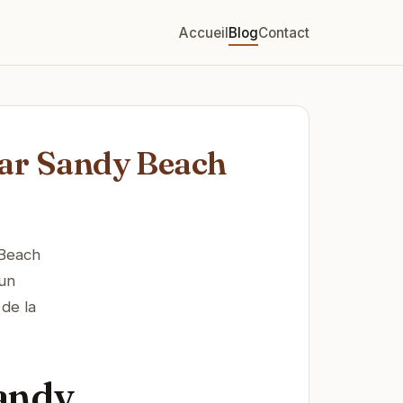
Accueil
Blog
Contact
ear Sandy Beach
 Beach
 un
de la
Sandy