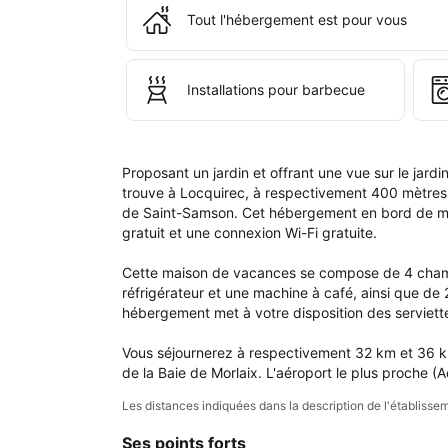
que
Tout l'hébergement est pour vous
dan
votr
com
Installations pour barbecue
Proposant un jardin et offrant une vue sur le jar
trouve à Locquirec, à respectivement 400 mètres et
de Saint-Samson. Cet hébergement en bord de mer 
gratuit et une connexion Wi-Fi gratuite.

Cette maison de vacances se compose de 4 chambr
réfrigérateur et une machine à café, ainsi que de
hébergement met à votre disposition des serviettes 
Vous séjournerez à respectivement 32 km et 36 km 
de la Baie de Morlaix. L'aéroport le plus proche (
Les distances indiquées dans la description de l'établis
Ses points forts