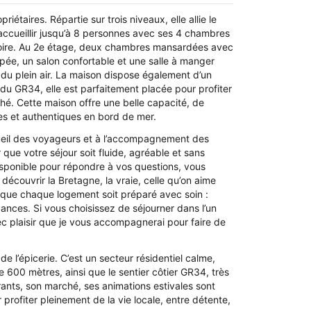
aires. Répartie sur trois niveaux, elle allie le
t accueillir jusqu’à 8 personnes avec ses 4 chambres
gnoire. Au 2e étage, deux chambres mansardées avec
pée, un salon confortable et une salle à manger
er du plein air. La maison dispose également d’un
 du GR34, elle est parfaitement placée pour profiter
ché. Cette maison offre une belle capacité, de
es et authentiques en bord de mer.
ccueil des voyageurs et à l’accompagnement des
que votre séjour soit fluide, agréable et sans
disponible pour répondre à vos questions, vous
découvrir la Bretagne, la vraie, celle qu’on aime
 ce que chaque logement soit préparé avec soin :
nces. Si vous choisissez de séjourner dans l’un
ec plaisir que je vous accompagnerai pour faire de
 l’épicerie. C’est un secteur résidentiel calme,
e 600 mètres, ainsi que le sentier côtier GR34, très
ants, son marché, ses animations estivales sont
rofiter pleinement de la vie locale, entre détente,