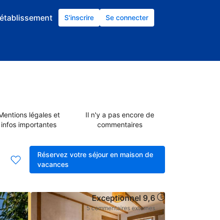
établissement
S'inscrire
Se connecter
Mentions légales et
Il n'y a pas encore de
infos importantes
commentaires
Réservez votre séjour en maison de
vacances
Exceptionnel
9,6
exceptionn
5 commentaires externes