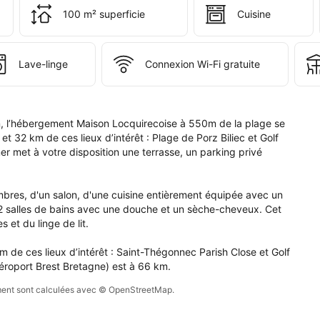
 
100 m² superficie
Cuisine
s 
e 
pte.
Lave-linge
Connexion Wi-Fi gratuite
din, l’hébergement Maison Locquirecoise à 550m de la plage se 
 32 km de ces lieux d’intérêt : Plage de Porz Biliec et Golf 
met à votre disposition une terrasse, un parking privé 
es, d'un salon, d'une cuisine entièrement équipée avec un 
 2 salles de bains avec une douche et un sèche-cheveux. Cet 
et du linge de lit.

de ces lieux d’intérêt : Saint-Thégonnec Parish Close et Golf 
Aéroport Brest Bretagne) est à 66 km.
sement sont calculées avec © OpenStreetMap.