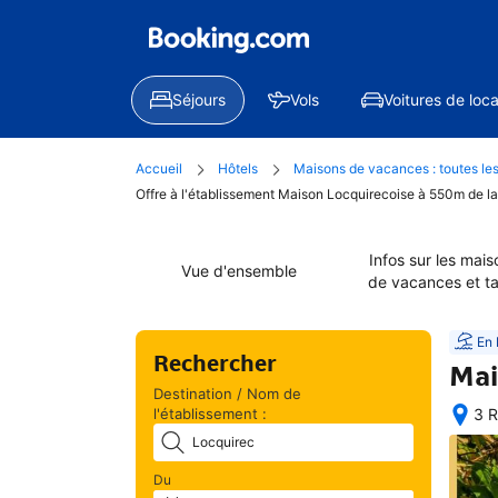
Séjours
Vols
Voitures de loca
Accueil
Hôtels
Maisons de vacances : toutes les
Offre à l'établissement Maison Locquirecoise à 550m de l
Infos sur les mais
Vue d'ensemble
de vacances et ta
En 
Rechercher
Mai
Destination / Nom de
l'établissement :
3 R
Une
fois 
votr
Du