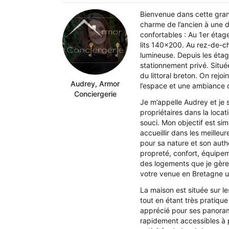
Bienvenue dans cette grand
charme de l’ancien à une dé
confortables : Au 1er éta
lits 140x200. Au rez-de-ch
lumineuse. Depuis les étage
stationnement privé. Situé
du littoral breton. On rejo
Audrey, Armor
l’espace et une ambiance 
Conciergerie
Je m’appelle Audrey et je 
propriétaires dans la loca
souci. Mon objectif est si
accueillir dans les meilleu
pour sa nature et son authe
propreté, confort, équipem
des logements que je gère,
votre venue en Bretagne u
La maison est située sur l
tout en étant très pratique
apprécié pour ses panoram
rapidement accessibles à p