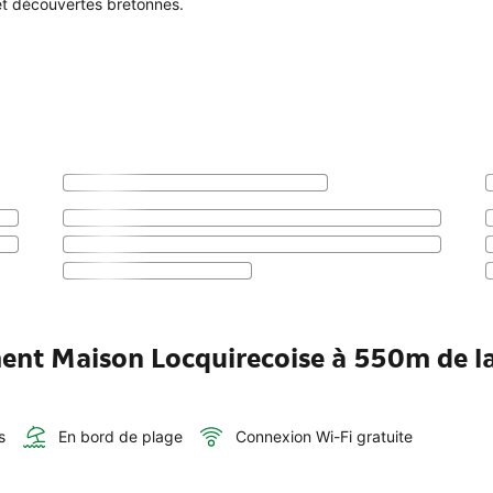
et découvertes bretonnes.
ment Maison Locquirecoise à 550m de l
s
En bord de plage
Connexion Wi-Fi gratuite