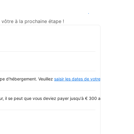
Voir les disponibilités
vôtre à la prochaine étape !
type d'hébergement. Veuillez
saisir les dates de votre séjour
et consulte
, il se peut que vous deviez payer jusqu'à € 300 après votre dépa