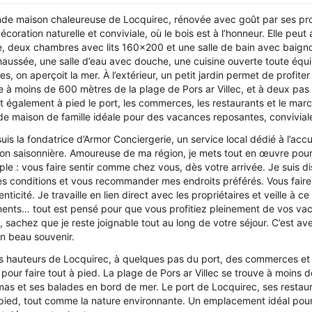
e maison chaleureuse de Locquirec, rénovée avec goût par ses propriét
coration naturelle et conviviale, où le bois est à l’honneur. Elle peu
ge, deux chambres avec lits 160x200 et une salle de bain avec bai
aussée, une salle d’eau avec douche, une cuisine ouverte toute équi
s, on aperçoit la mer. À l’extérieur, un petit jardin permet de profit
e à moins de 600 mètres de la plage de Pors ar Villec, et à deux pas
int également à pied le port, les commerces, les restaurants et le mar
de maison de famille idéale pour des vacances reposantes, convivial
suis la fondatrice d’Armor Conciergerie, un service local dédié à l’a
tion saisonnière. Amoureuse de ma région, je mets tout en œuvre pour 
mple : vous faire sentir comme chez vous, dès votre arrivée. Je suis 
res conditions et vous recommander mes endroits préférés. Vous faire 
nticité. Je travaille en lien direct avec les propriétaires et veille à
ents… tout est pensé pour que vous profitiez pleinement de vos vaca
 sachez que je reste joignable tout au long de votre séjour. C’est av
n beau souvenir.
es hauteurs de Locquirec, à quelques pas du port, des commerces et de
 pour faire tout à pied. La plage de Pors ar Villec se trouve à moins d
as et ses balades en bord de mer. Le port de Locquirec, ses restaur
ied, tout comme la nature environnante. Un emplacement idéal pour p