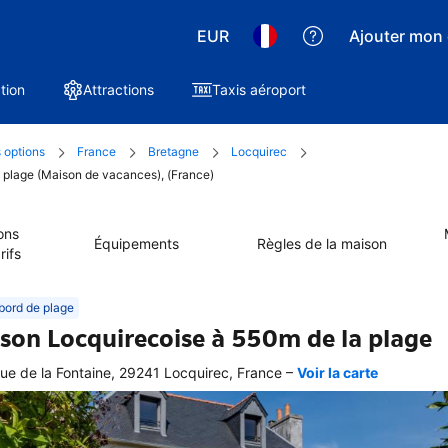
EUR
Ajouter mon 
tion
Attractions
Taxis aéroport
 options
France
Bretagne
Locquirec
a plage (Maison de vacances), (France)
ons
Équipements
Règles de la maison
rifs
bord de plage
son Locquirecoise à 550m de la plage
–
ue de la Fontaine, 29241 Locquirec, France
Voir la carte
 
e 