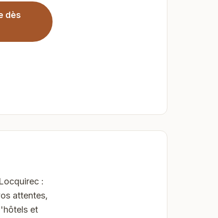
e dès
Locquirec :
os attentes,
'hôtels et