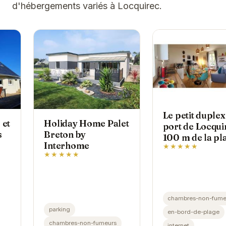
d'hébergements variés à Locquirec.
Le petit duplex
 et
Holiday Home Palet
port de Locqui
s
Breton by
100 m de la pl
Interhome
★★★★★
★★★★★
chambres-non-fume
parking
'un
en-bord-de-plage
chambres-non-fumeurs
un
internet