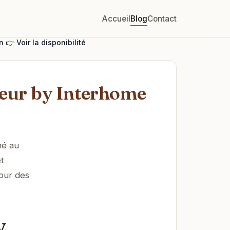
Accueil
Blog
Contact
👉 Voir la disponibilité
eur by Interhome
hé au
t
pour des
y