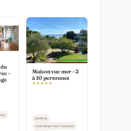
 du
Maison vue mer - 2
rec -
à 10 personnes
age
★★★★★
urs
parking
chambres-non-fumeurs