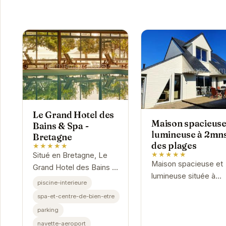
Le Grand Hotel des
Maison spacieuse
Bains & Spa -
lumineuse à 2mn
Bretagne
des plages
★★★★★
★★★★★
Situé en Bretagne, Le
Maison spacieuse et
Grand Hotel des Bains &
lumineuse située à
Spa vous invite à un
piscine-interieure
seulement 2 minutes
séjour d'exception.
spa-et-centre-de-bien-etre
des plages de
Profitez d'un moment
parking
Locquirec. Profitez d
de détente dans notre
séjour relaxant dans 
navette-aeroport