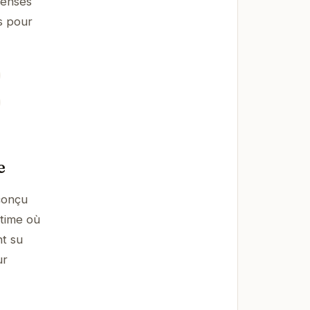
pensés
s pour
e
conçu
ntime où
nt su
ur