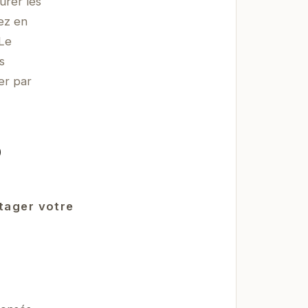
urer les
ez en
 Le
s
er par
0
rtager votre