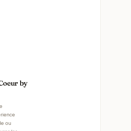
 Coeur by
de
érience
le ou