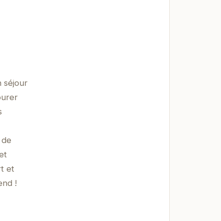
n séjour
ourer
s
 de
et
t et
end !