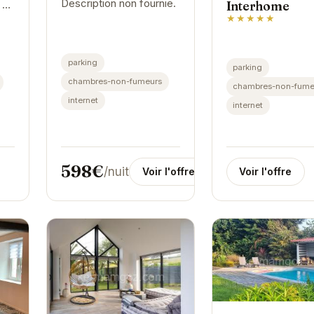
Description non fournie.
Interhome
e de
★★★★★
é
ent
parking
parking
chambres-non-fumeurs
chambres-non-fume
internet
internet
598€
/nuit
Voir l'offre
Voir l'offre