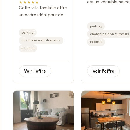
est un véritable havr
★★★★★
Cette villa familiale offre
paix, idéalement situ
un cadre idéal pour des
pour profiter pleinem
vacances à la mer. Avec
des charmes de la
parking
une vue imprenable sur
Bretagne. Avec un
parking
chambres-non-fumeurs
la plage, vous pourrez
accès facile...
chambres-non-fumeurs
internet
profiter de moments
internet
de...
Voir l'offre
Voir l'offre