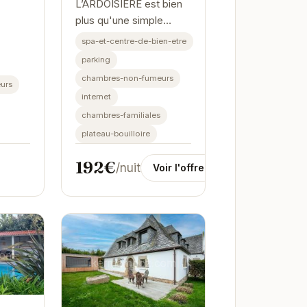
L’ARDOISIÈRE est bien
plus qu'une simple
maison d'hôtes ; c'est
spa-et-centre-de-bien-etre
une invitation à la
parking
détente et à la
chambres-non-fumeurs
urs
découverte. Son
internet
emplacement
chambres-familiales
privilégié...
plateau-bouilloire
192€
/nuit
Voir l'offre