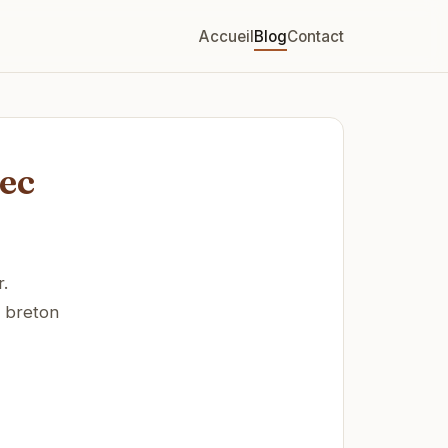
Accueil
Blog
Contact
rec
r.
e breton