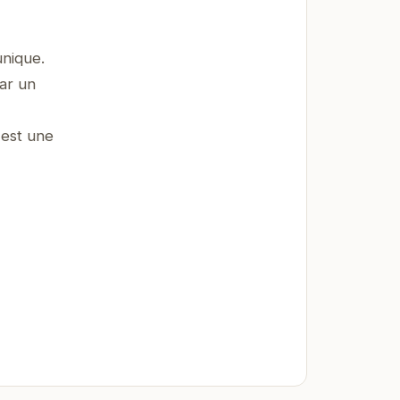
unique.
par un
 est une