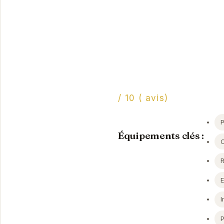
/ 10 ( avis)
Équipements clés :
I
P