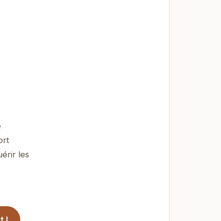
e
ort
érir les
 !