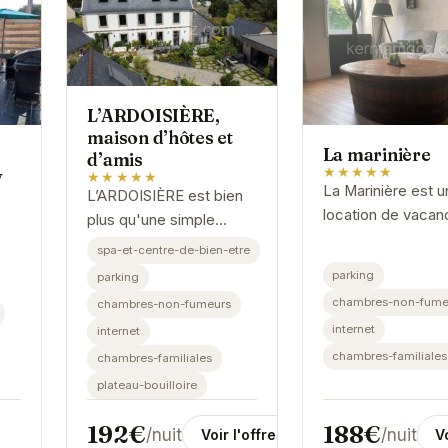
L’ARDOISIÈRE,
maison d’hôtes et
La marinière
d’amis
★★★★★
y
★★★★★
La Marinière est u
L’ARDOISIÈRE est bien
location de vacan
plus qu'une simple
idéale pour ceux q
maison d'hôtes ; c'est
spa-et-centre-de-bien-etre
recherchent le ca
une invitation à la
parking
parking
l'authenticité bret
détente et à la
chambres-non-fume
chambres-non-fumeurs
Avec ses équipe
découverte. Son
internet
internet
modernes et...
emplacement
chambres-familiales
chambres-familiales
privilégié...
plateau-bouilloire
188€
192€
/nuit
/nuit
Vo
Voir l'offre