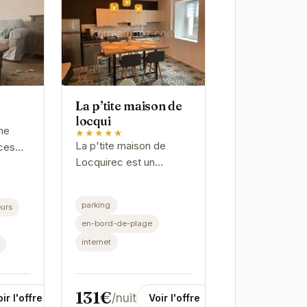
La p’tite maison de
locqui
ne
★★★★★
La p'tite maison de
ces
Locquirec est un
ui
véritable joyau breton.
lme et
Son emplacement
onne.
parking
urs
privilégié à proximité de
ments
en-bord-de-plage
la plage et des
internet
commerces locaux en
fait...
131€
/nuit
ir l'offre
Voir l'offre