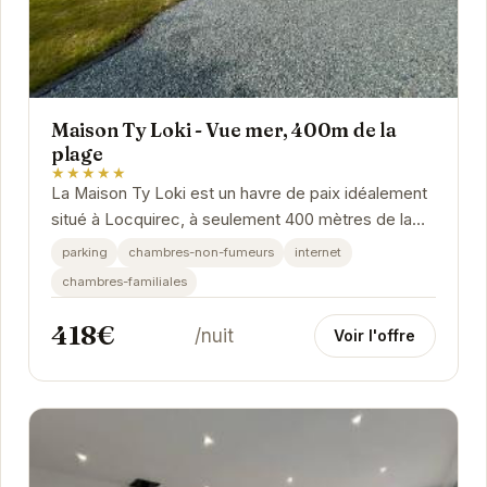
Maison Ty Loki - Vue mer, 400m de la
plage
★★★★★
La Maison Ty Loki est un havre de paix idéalement
situé à Locquirec, à seulement 400 mètres de la
plage. Offrant une vue magnifique sur la mer,...
parking
chambres-non-fumeurs
internet
chambres-familiales
418€
/nuit
Voir l'offre