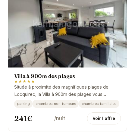
Villa à 900m des plages
★★★★★
Située à proximité des magnifiques plages de
Locquirec, la Villa à 900m des plages vous
accueille pour un séjour relaxant et ressourçant.
parking
chambres-non-fumeurs
chambres-familiales
241€
/nuit
Voir l'offre