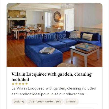
Villa in Locquirec with garden, cleaning
included
★★★★★
La Villa in Locquirec with garden, cleaning included
est l'endroit idéal pour un séjour relaxant en
Bretagne. Profitez de son jardin privé pour...
parking
chambres-non-fumeurs
internet