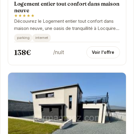
Logement entier tout confort dans maison
neuve
★★★★★
Découvrez le Logement entier tout confort dans
maison neuve, une oasis de tranquillité à Locquirec.
Cette maison neuve offre un espace de vie...
parking
internet
138€
/nuit
Voir l'offre