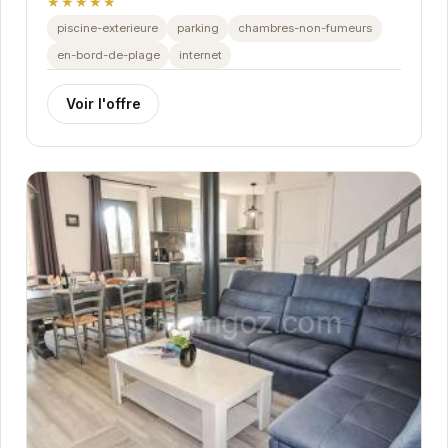
★★★★★
piscine-exterieure
parking
chambres-non-fumeurs
en-bord-de-plage
internet
Voir l'offre