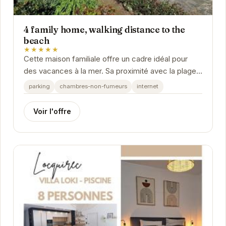
4 family home, walking distance to the
beach
★★★★★
Cette maison familiale offre un cadre idéal pour
des vacances à la mer. Sa proximité avec la plage,
son confort et ses équipements modernes vous...
parking
chambres-non-fumeurs
internet
Voir l'offre