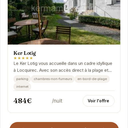
Ker Lotig
★★★★★
Le Ker Lotig vous accueille dans un cadre idyllique
à Locquirec. Avec son accès direct à la plage et
ses équipements modernes, il promet un...
parking
chambres-non-fumeurs
en-bord-de-plage
internet
484€
/nuit
Voir l'offre