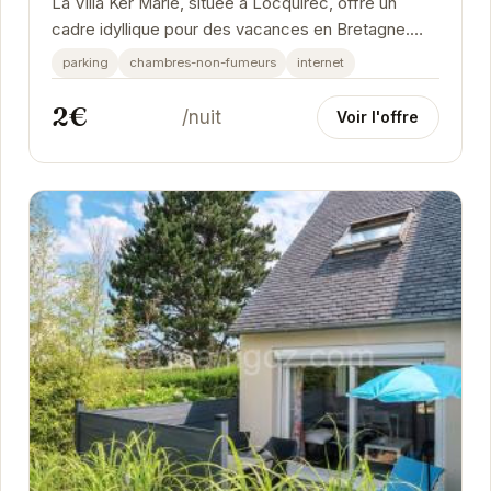
La Villa Ker Marie, située à Locquirec, offre un
cadre idyllique pour des vacances en Bretagne.
Avec une note exceptionnelle de 9/10 basée sur...
parking
chambres-non-fumeurs
internet
2€
/nuit
Voir l'offre