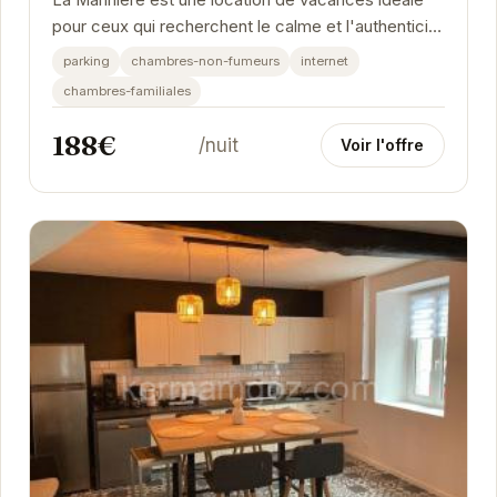
La Marinière est une location de vacances idéale
pour ceux qui recherchent le calme et l'authenticité
bretonne. Avec ses équipements modernes et...
parking
chambres-non-fumeurs
internet
chambres-familiales
188€
/nuit
Voir l'offre