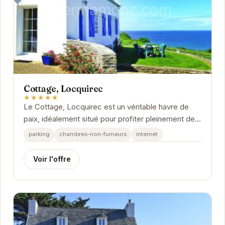
Cottage, Locquirec
★★★★★
Le Cottage, Locquirec est un véritable havre de
paix, idéalement situé pour profiter pleinement des
charmes de la Bretagne. Avec un accès facile...
parking
chambres-non-fumeurs
internet
Voir l'offre