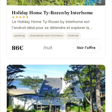
Holiday Home Ty-Rozen by Interhome
★★★★★
Le Holiday Home Ty-Rozen by Interhome est
l'endroit idéal pour se détendre et explorer la
beauté de la Bretagne. Avec ses équipements
parking
chambres-non-fumeurs
internet
modernes et...
86€
/nuit
Voir l'offre