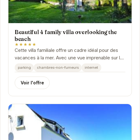
Beautiful 4 family villa overlooking the
beach
★★★★★
Cette villa familiale offre un cadre idéal pour des
vacances à la mer. Avec une vue imprenable sur la
plage, vous pourrez profiter de moments de...
parking
chambres-non-fumeurs
internet
Voir l'offre