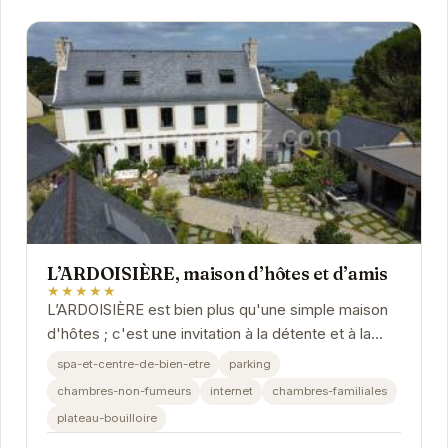
L’ARDOISIÈRE, maison d’hôtes et d’amis
★★★★★
L’ARDOISIÈRE est bien plus qu'une simple maison
d'hôtes ; c'est une invitation à la détente et à la
découverte. Son emplacement privilégié...
spa-et-centre-de-bien-etre
parking
chambres-non-fumeurs
internet
chambres-familiales
plateau-bouilloire