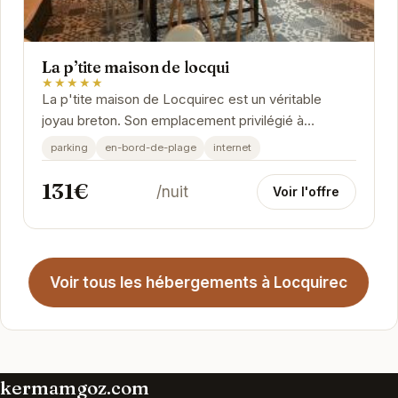
La p’tite maison de locqui
★★★★★
La p'tite maison de Locquirec est un véritable
joyau breton. Son emplacement privilégié à
proximité de la plage et des commerces locaux en
parking
en-bord-de-plage
internet
fait...
131€
/nuit
Voir l'offre
Voir tous les hébergements à Locquirec
kermamgoz.com