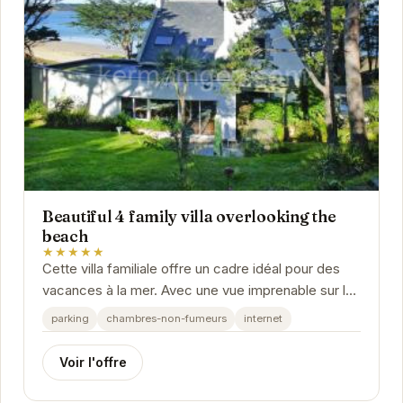
Beautiful 4 family villa overlooking the
beach
★★★★★
Cette villa familiale offre un cadre idéal pour des
vacances à la mer. Avec une vue imprenable sur la
plage, vous pourrez profiter de moments de...
parking
chambres-non-fumeurs
internet
Voir l'offre