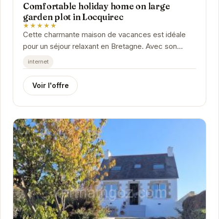
Comfortable holiday home on large
garden plot in Locquirec
★★★★★
Cette charmante maison de vacances est idéale
pour un séjour relaxant en Bretagne. Avec son
grand jardin, elle offre un espace extérieur privatif...
internet
Voir l'offre