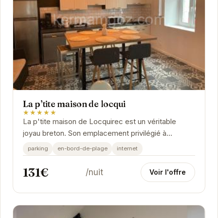
La p’tite maison de locqui
★★★★★
La p'tite maison de Locquirec est un véritable
joyau breton. Son emplacement privilégié à
proximité de la plage et des commerces locaux en
parking
en-bord-de-plage
internet
fait...
131€
/nuit
Voir l'offre