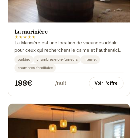
La marinière
★★★★★
La Marinière est une location de vacances idéale
pour ceux qui recherchent le calme et l'authenticité
bretonne. Avec ses équipements modernes et...
parking
chambres-non-fumeurs
internet
chambres-familiales
188€
/nuit
Voir l'offre