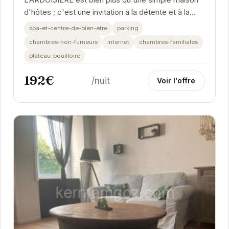
L’ARDOISIÈRE est bien plus qu'une simple maison
d'hôtes ; c'est une invitation à la détente et à la
découverte. Son emplacement privilégié...
spa-et-centre-de-bien-etre
parking
chambres-non-fumeurs
internet
chambres-familiales
plateau-bouilloire
192€
/nuit
Voir l'offre