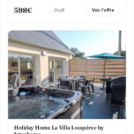
598€
/nuit
Voir l'offre
Holiday Home La Villa Locquirec by