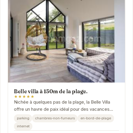
Belle villa à 150m de la plage.
★★★★★
Nichée à quelques pas de la plage, la Belle Villa
offre un havre de paix idéal pour des vacances
relaxantes. Avec son emplacement privilégié,...
parking
chambres-non-fumeurs
en-bord-de-plage
internet