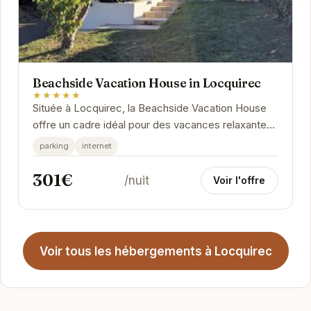
Beachside Vacation House in Locquirec
★★★★★
Située à Locquirec, la Beachside Vacation House
offre un cadre idéal pour des vacances relaxantes
en bord de mer. Avec un accès facile à la...
parking
internet
301€
/nuit
Voir l'offre
Voir tous les hébergements à Locquirec