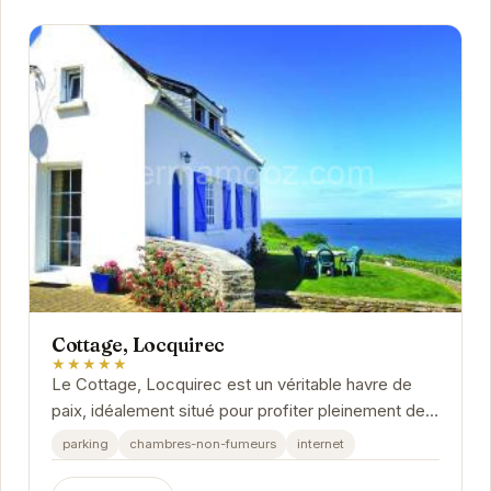
Cottage, Locquirec
★★★★★
Le Cottage, Locquirec est un véritable havre de
paix, idéalement situé pour profiter pleinement des
charmes de la Bretagne. Avec un accès facile...
parking
chambres-non-fumeurs
internet