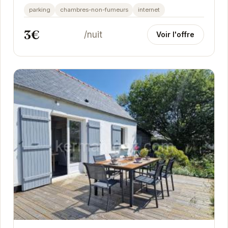
chaleureuse et ses équipements modernes, elle
parking
chambres-non-fumeurs
internet
promet...
3€
/nuit
Voir l'offre