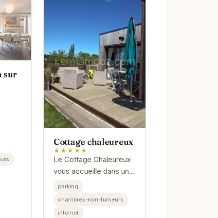
 sur
Cottage chaleureux
★★★★★
Le Cottage Chaleureux
urs
vous accueille dans une
ambiance conviviale et
parking
chaleureuse. Idéalement
chambres-non-fumeurs
situé à Locquirec, il
internet