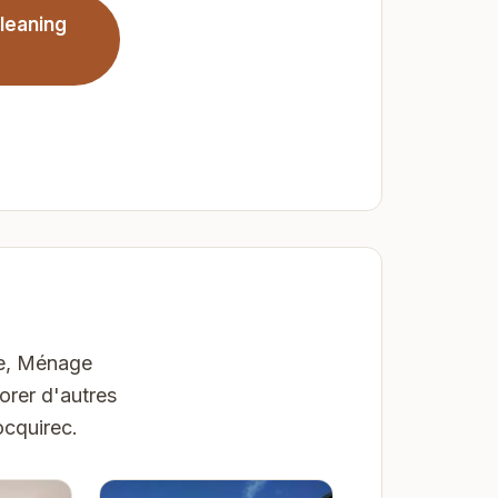
cleaning
ge, Ménage
orer d'autres
ocquirec.