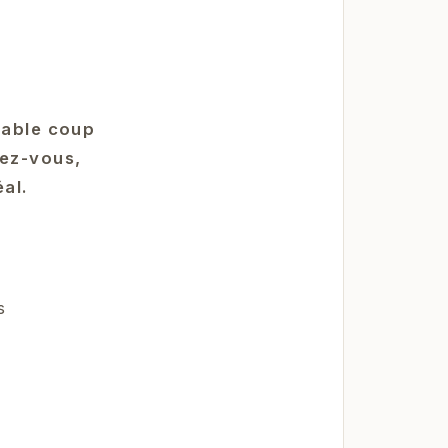
table coup
dez-vous,
al.
s