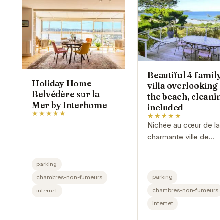
Beautiful 4 famil
Holiday Home
villa overlooking
Belvédère sur la
the beach, cleani
Mer by Interhome
included
★★★★★
★★★★★
Nichée au cœur de la
charmante ville de
Locquirec, cette villa
exceptionnelle offre 
parking
cadre idyllique pour 
parking
chambres-non-fumeurs
vacances inoubliables.
chambres-non-fumeurs
internet
internet