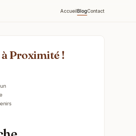
Accueil
Blog
Contact
 à Proximité !
 un
e
enirs
che