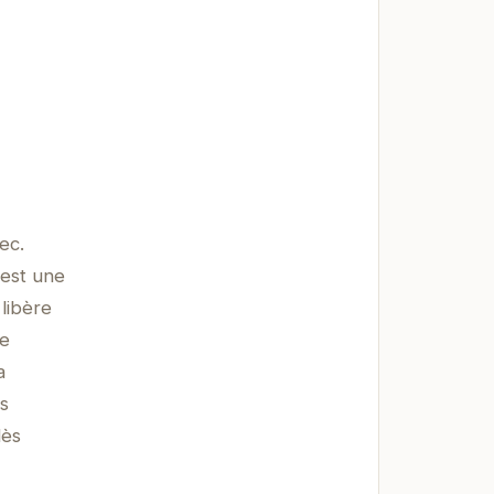
ec.
'est une
 libère
ce
a
s
dès