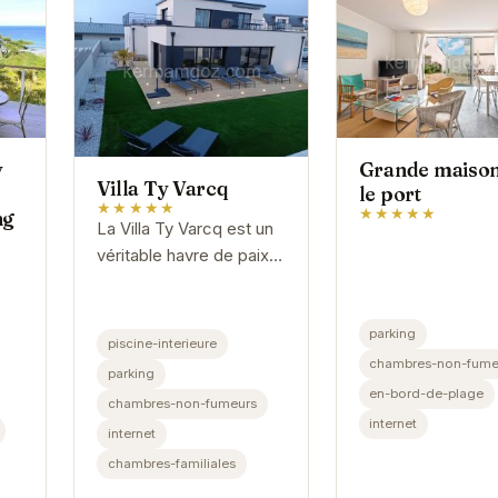
y
Grande maison
Villa Ty Varcq
le port
★★★★★
★★★★★
ng
La Villa Ty Varcq est un
véritable havre de paix
situé à Locquirec. Elle
offre un cadre idéal pour
parking
des vacances en famille
piscine-interieure
ou entre amis. Avec sa...
un
chambres-non-fume
parking
des
en-bord-de-plage
chambres-non-fumeurs
...
internet
internet
chambres-familiales