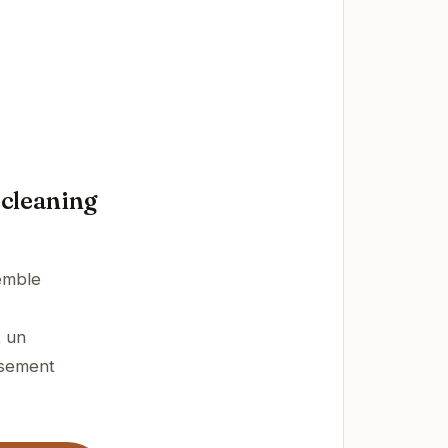
 cleaning
semble
t un
ssement