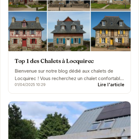
Top 1 des Chalets à Locquirec
Bienvenue sur notre blog dédié aux chalets de
Locquirec ! Vous recherchez un chalet confortable
Lire l'article
01/04/2025 10:29
pour vos prochaines vacances en Bretagne ? Que
ce soi...