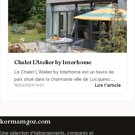
Chalet L'Atelier by Interhome
Le Chalet L'Atelier by Interhome est un havre de
paix situé dans la charmante ville de Locquirec.
Lire l'article
15/03/2024 14:01
Avec son atmosphère chaleureuse et ses...
kermamgoz.com
Une sélection d'hébergements, comparés et