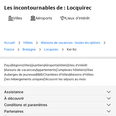
Les incontournables de : Locquirec
Villes
Aéroports
Lieux d'intérêt
Accueil
Hôtels
Maisons de vacances : toutes les options
France
Bretagne
Locquirec
Ker Iliz
Pays
Régions
Villes
Quartiers
Aéroports
Hôtels
Sites d'intérêt
Maisons de vacances
Appartements
Complexes hôteliers
Villas
Auberges de jeunesse
B&B/Chambres d'hôtes
Maisons d'Hôtes
Des hébergements uniques
Découvrir les séjours au mois
Assistance
À découvrir
Conditions et paramètres
Partenaires