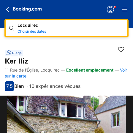
Locquirec
Choisir des dates
Plage
Ker Iliz
11 Rue de l'Église, Locquirec
—
Excellent emplacement
—
Voir
Accès rapides
Aller à la description
Aller aux équipements
Aller aux hébergements
Aller aux conditions
sur la carte
7,5
Bien
·
10 expériences vécues
Avec une note de 7.5
bien