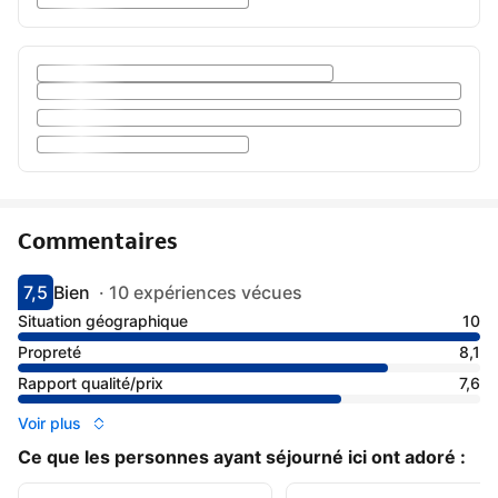
Commentaires
7,5
Bien
·
10 expériences vécues
Avec une note de 7.5
bien
Situation géographique
10
Propreté
8,1
Rapport qualité/prix
7,6
Voir plus
Ce que les personnes ayant séjourné ici ont adoré :