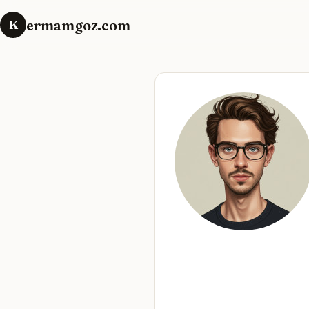
ermamgoz.com
K