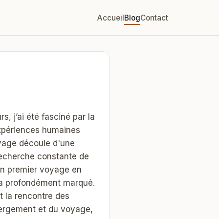
Accueil
Blog
Contact
s, j’ai été fasciné par la
expériences humaines
oyage découle d'une
 recherche constante de
on premier voyage en
m’a profondément marqué.
et la rencontre des
ébergement et du voyage,